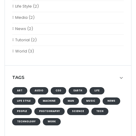
Life Style
(2)
Media
(2)
News
(2)
Tutorial
(2)
World
(3)
TAGS
ART
AUDIO
CEO
EARTH
LIFE
LIFE STYLE
MACHINE
MAN
MUSIC
NEWS
PEOPLE
PHOTOGRAPHY
SCIENCE
TECH
TECHNOLOGY
WORK